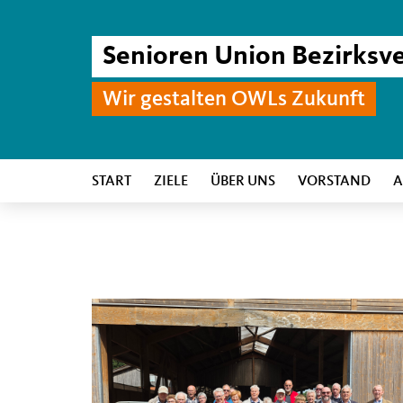
Senioren Union Bezirks
Wir gestalten OWLs Zukunft
START
ZIELE
ÜBER UNS
VORSTAND
A