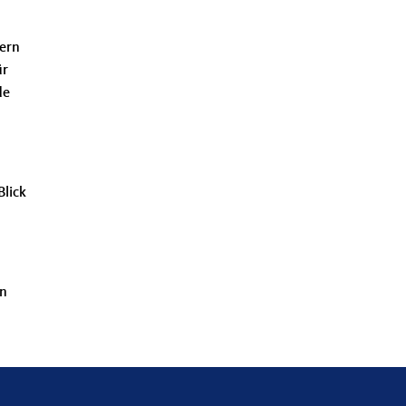
dern
ür
de
Blick
en