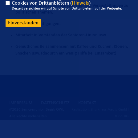
Cookies von Drittanbietern (
Hinweis
)
Vorträge zu unterschiedlichsten Themen, Veranstaltungen zu
Derzeit verzichten wir auf Scripte von Drittanbietern auf der Webseite.
politischen Themen,
Einverstanden
Betriebsbesichtigungen.
Mitarbeit in Vorständen der Senioren-Union usw.
Gemütliches Beisammensein mit Kaffee und Kuchen, Klönen,
Snacken usw. (dadurch ein wenig Hilfe bei Einsamkeit)
IMPRESSUM
DATENSCHUTZ
KONTAKT
@2026 Seniorenunion Bezirk OWL
Realisation: Sharkness Media GmbH
Alle Rechte vorbehalten.
& Co. KG