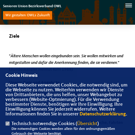
Senioren Union Bezirksverband OWL
Wir gestalten OWLs Zukunft
Ziele
"
Ältere Menschen wollen eingebunden sein. Sie wollen mitwirken und
mitgestalten und dafür die Anerkennung finden, die sie verdienen.
"
(Bundeskanzler Helmut Kohl 1988)
Cookie Hinweis
Unsere Ziele und Angebote:
Diese Webseite verwendet Cookies, die notwendig sind, um
die Webseite zu nutzen. Weiterhin verwenden wir Dienste
Politische Informationen aus erster Hand.
von Drittanbietern, die uns helfen, unser Webangebot zu
verbessern (Website-Optmierung). Für die Verwendung
bestimmter Dienste, benötigen wir Ihre Einwilligung. Ihre
Kontakte zur CDU, zu MdEP, MdB, MdL, Landräten und
Einwilligung können Sie jederzeit widerrufen. Weitere
Bürgermeistern.
Informationen finden Sie in unserer
Datenschutzerklärung
.
Kulturelle und gesellige Veranstaltungen (Besuche, Fahrten
Technisch notwendige Cookies (
Übersicht
)
Die notwendigen Cookies werden allein für den ordnungsgemäßen
usw.)
Gebrauch der Webseite benötigt.