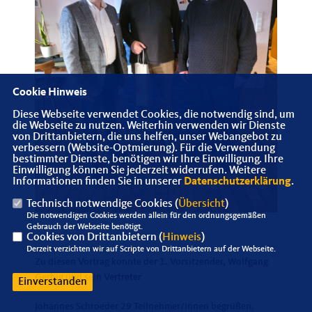
Cookie Hinweis
Diese Webseite verwendet Cookies, die notwendig sind, um
die Webseite zu nutzen. Weiterhin verwenden wir Dienste
von Drittanbietern, die uns helfen, unser Webangebot zu
verbessern (Website-Optmierung). Für die Verwendung
bestimmter Dienste, benötigen wir Ihre Einwilligung. Ihre
Einwilligung können Sie jederzeit widerrufen. Weitere
Informationen finden Sie in unserer
Datenschutzerklärung
.
Technisch notwendige Cookies (
Übersicht
)
Die notwendigen Cookies werden allein für den ordnungsgemäßen
Gebrauch der Webseite benötigt.
Cookies von Drittanbietern (
Hinweis
)
Derzeit verzichten wir auf Scripte von Drittanbietern auf der Webseite.
Zu diesen Vortrag konnte der 1. Vorsitzender, Wolfgang
Gerbig und sein Vertreter
Einverstanden
Johannes Schroeder 29 Teilnehmer/innen begrüßen.