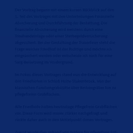
Der Vortrag begann mit einem kurzen Rückblick auf den
1. Teil des Vortrages mit den Unterteilungen Finanzielle
Absicherung und Durchführung der Bestattung. Die
finanzielle Absicherung wird meistens durch eine
Treuhandeinlage oder einer Sterbegeldversicherung
abgesichert. Bei der Gestaltung der Trauerfeier steht die
Frage welcher Friedhof ist der Richtige und möchte ich
eingeäschert werden oder entscheide ich mich für eine
Sarg-Beisetzung im Vordergrund.
Im Fokus dieses Vortrages stand nun die Entwicklung auf
den Friedhöfen in Schloß Holte-Stukenbrock. Von der
klassischen Familiengrabstätte über Reihengräber hin zu
pflegefreien Grabflächen.
Alle Friedhöfe halten heutzutage Pflegefreie Grabflächen
vor. Diese Form wird immer stärker nachgefragt und
rückte daher auch in den Mittelpunkt dieses Vortrages.
Zuerst wurde dies anhand von Bildern für pflegefreie Erd-