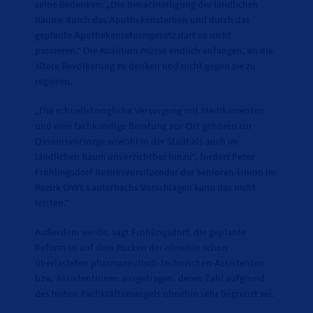
seine Bedenken: „Die Benachteiligung der ländlichen
Räume durch das Apothekensterben und durch das
geplante Apothekenreformgesetz darf so nicht
passieren.“ Die Koalition müsse endlich anfangen, an die
ältere Bevölkerung zu denken und nicht gegen sie zu
regieren.
Die schnellstmögliche Versorgung mit Medikamenten
und eine fachkundige Beratung vor Ort gehören zur
Daseinsvorsorge sowohl in der Stadt als auch im
ländlichen Raum unverzichtbar hinzu“, fordert Peter
Fröhlingsdorf Bezirksvorsitzender der Senioren-Union im
Bezirk OWL Lauterbachs Vorschlägen kann das nicht
leisten.“
Außerdem werde, sagt Fröhlingsdorf, die geplante
Reform so auf dem Rücken der ohnehin schon
überlasteten pharmazeutisch-technischen-Assistenten
bzw. Assistentinnen ausgetragen, deren Zahl aufgrund
des hohen Fachkräftemangels ohnehin sehr begrenzt sei.