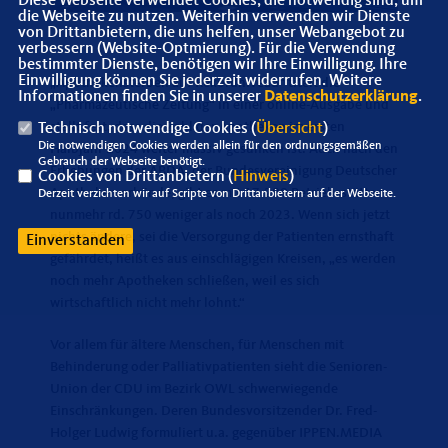
Diese Webseite verwendet Cookies, die notwendig sind, um
die Webseite zu nutzen. Weiterhin verwenden wir Dienste
von Drittanbietern, die uns helfen, unser Webangebot zu
verbessern (Website-Optmierung). Für die Verwendung
bestimmter Dienste, benötigen wir Ihre Einwilligung. Ihre
Einwilligung können Sie jederzeit widerrufen. Weitere
Apothekensterben auf Rekordniveau“ titelt die
Informationen finden Sie in unserer
Datenschutzerklärung
.
Pharmazeutische Zeitung“ in einer online-Ausgabe und
stellt fest, dass die Zahl der Apotheken im ersten
Technisch notwendige Cookies (
Übersicht
)
Die notwendigen Cookies werden allein für den ordnungsgemäßen
Halbjahr 2024 weiter massiv gesunken ist. Auch nach den
Gebrauch der Webseite benötigt.
Erhebungen der ABDA, der Bundesvereinigung Deutscher
Cookies von Drittanbietern (
Hinweis
)
Apothekerverbände, gibt es mit 17.288 Betriebsstätten
Derzeit verzichten wir auf Scripte von Drittanbietern auf der Webseite.
nunmehr rd. 750 weniger als noch 2023. Wenn sich jetzt
nichts ändere, sei die Versorgung der Patienten ernsthaft
Einverstanden
gefährdet, heißt es aus einschlägigen Kreisen, „es werden
noch mehr Apotheken schließen, weil es sich
wirtschaftlich nicht mehr lohnt.“
Vor allem für ältere Menschen, für Menschen mit
Behinderung oder Palliativpatienten sieht die Senioren-
Union der CDU im Bezirk OWL schwerwiegende
Einschränkungen. Deren Bundesvorsitzender Dr. Fred-
Holger Ludwig formuliert u.a. gegenüber IPPEN.MEDIA