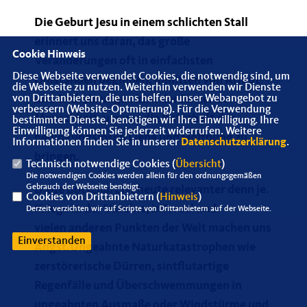
Die Geburt Jesu in einem schlichten Stall
erinnert uns daran, das große
Cookie Hinweis
Veränderungen oft in einfachsten
Diese Webseite verwendet Cookies, die notwendig sind, um
Umständen beginnen, inmitten von Armut
die Webseite zu nutzen. Weiterhin verwenden wir Dienste
und Entbehrungen kam der Retter der
von Drittanbietern, die uns helfen, unser Webangebot zu
verbessern (Website-Optmierung). Für die Verwendung
Menschheit, um uns die Botschaft der
bestimmter Dienste, benötigen wir Ihre Einwilligung. Ihre
Einwilligung können Sie jederzeit widerrufen. Weitere
bedingungslosen Liebe und Hoffnung zu
Informationen finden Sie in unserer
Datenschutzerklärung
.
bringen.
Technisch notwendige Cookies (
Übersicht
)
Die notwendigen Cookies werden allein für den ordnungsgemäßen
Gebrauch der Webseite benötigt.
Diese Botschaft ist heute relevanter denn je.
Cookies von Drittanbietern (
Hinweis
)
Kriege in der Ukraine, in Israel und
Derzeit verzichten wir auf Scripte von Drittanbietern auf der Webseite.
vielen anderen Punkten der Welt machen uns
Einverstanden
Angst.Ungeahnte Naturkatastrophen wie
zerstörerische Dürren, sintflutartige
Regenfälle und Überschwemmungen in
ungeahnten Ausmaße oder Windstürme und