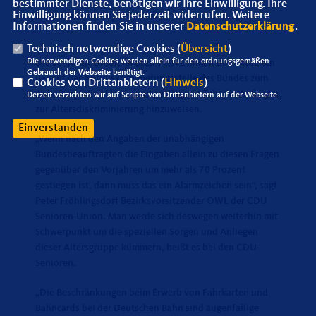
bestimmter Dienste, benötigen wir Ihre Einwilligung. Ihre
Einwilligung können Sie jederzeit widerrufen. Weitere
Foto: Magazin Wohnen im Alter
Informationen finden Sie in unserer
Datenschutzerklärung
.
Technisch notwendige Cookies (
Übersicht
)
Die notwendigen Cookies werden allein für den ordnungsgemäßen
Die Senioren-Union im Bezirk OWL nimmt den aktuellen
Gebrauch der Webseite benötigt.
Bericht der Antidiskriminierungsstelle des Bundes zum
Cookies von Drittanbietern (
Hinweis
)
Anlass, auf die alarmierend gestiegene Zahl der Anfragen
Derzeit verzichten wir auf Scripte von Drittanbietern auf der Webseite.
zur Altersdiskriminierung hinzuweisen.
Einverstanden
Wenn nach den Angaben der unabhängigen
Bundesbeauftragten die Eingaben allein zu diesen Fragen
gegenüber den Vorjahren um mehr als 70 Prozent
gestiegen ist, dann muss das ein Alarmzeichen sein“, sagt
Peter Fröhlingsdorf Bezirksvorsitzender OWL der CDU
Senioren-Union. Man werde sich deswegen weiterhin mit
Schwerpunkt um die speziellen Sorgen und Anliegen
dieser Altersgruppe kümmern, heißt es bei den CDU-
Senioren.
Die Beschränkungen beim Erwerb von Fahrkarten und
Bahncards bei der Deutschen Bahn sind augenfällige