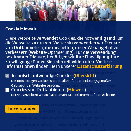
Cookie Hinweis
Diese Webseite verwendet Cookies, die notwendig sind, um
die Webseite zu nutzen. Weiterhin verwenden wir Dienste
von Drittanbietern, die uns helfen, unser Webangebot zu
verbessern (Website-Optmierung). Für die Verwendung
bestimmter Dienste, benötigen wir Ihre Einwilligung. Ihre
Einwilligung können Sie jederzeit widerrufen. Weitere
Informationen finden Sie in unserer
Datenschutzerklärung
.
Der Vorsitzende der Senioren-Union im Kreis Höxter und
ehemalige Landtagsabgeordnete Hubertus Fehring freute
Technisch notwendige Cookies (
Übersicht
)
sich, 22 Teilnehmende und als Gäste Viola Wellsow,
Die notwendigen Cookies werden allein für den ordnungsgemäßen
Gebrauch der Webseite benötigt.
Kreisvorsitzende der Frauen-Union und Robin Lintemeier,
Cookies von Drittanbietern (
Hinweis
)
Kreisvorsitzender der Jungen Union, begrüßen zu
Derzeit verzichten wir auf Scripte von Drittanbietern auf der Webseite.
können.
Zunächst referierte Damian Lazarek, pädagogischer
Einverstanden
Mitarbeiter der HEGGE, zum Thema „Islam und
Christentum – Eine gewachsene Beziehung“. Dabei
gewährte er Einblicke in persönliche Erlebnisse mit
Menschen muslimischen Glaubens und erläuterte die