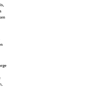
is,
s
ken
,
en
orge
e
n,