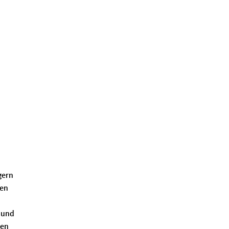
gern
gen
, und
gen