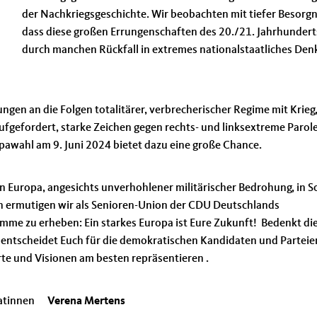
der Nachkriegsgeschichte. Wir beobachten mit tiefer Besorgn
dass diese großen Errungenschaften des 20./21. Jahrhundert
durch manchen Rückfall in extremes nationalstaatliches Den
ngen an die Folgen totalitärer, verbrecherischer Regime mit Krieg
ufgefordert, starke Zeichen gegen rechts- und linksextreme Parol
pawahl am 9. Juni 2024 bietet dazu eine große Chance.
n Europa, angesichts unverhohlener militärischer Bedrohung, in S
 ermutigen wir als Senioren-Union der CDU Deutschlands
imme zu erheben: Ein starkes Europa ist Eure Zukunft! Bedenkt di
ntscheidet Euch für die demokratischen Kandidaten und Parteie
rte und Visionen am besten repräsentieren .
idatinnen
Verena Mertens